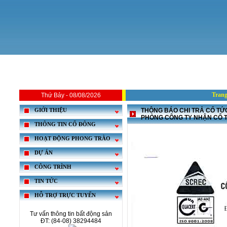
Trang
Thứ Bảy - 08/08/2026
THÔNG BÁO CHI TRẢ CỔ TỨC 
GIỚI THIỆU
PHÒNG CÔNG TY NHẬN CỔ 
THÔNG TIN CỔ ĐÔNG
HOẠT ĐỘNG PHONG TRÀO
DỰ ÁN
CÔNG TRÌNH
TIN TỨC
HỖ TRỢ TRỰC TUYẾN
Tư vấn thông tin bất động sản
ĐT: (84-08) 38294484