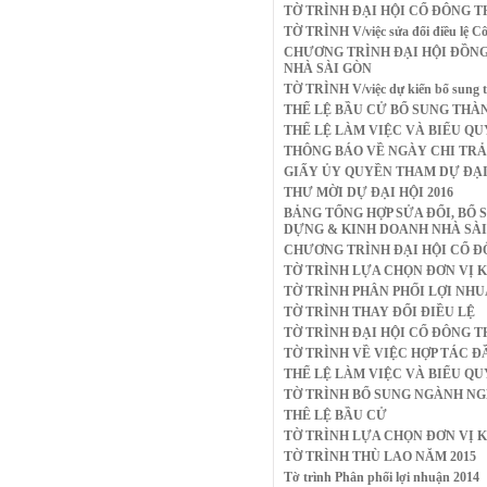
TỜ TRÌNH ĐẠI HỘI CỔ ĐÔNG THƯỜNG N
TỜ TRÌNH V/việc sửa đổi điều lệ 
CHƯƠNG TRÌNH ĐẠI HỘI ĐỒNG
NHÀ SÀI GÒN
TỜ TRÌNH V/việc dự kiến bổ sung t
THỂ LỆ BẦU CỬ BỔ SUNG THÀ
THỂ LỆ LÀM VIỆC VÀ BIỂU Q
THÔNG BÁO VỀ NGÀY CHI TRẢ 
GIẤY ỦY QUYỀN THAM DỰ ĐẠI
THƯ MỜI DỰ ĐẠI HỘI 2016
BẢNG TỔNG HỢP SỬA ĐỔI, BỔ 
DỰNG & KINH DOANH NHÀ SÀ
CHƯƠNG TRÌNH ĐẠI HỘI CỔ Đ
TỜ TRÌNH LỰA CHỌN ĐƠN VỊ K
TỜ TRÌNH PHÂN PHỐI LỢI NHU
TỜ TRÌNH THAY ĐỔI ĐIỀU LỆ
TỜ TRÌNH ĐẠI HỘI CỔ ĐÔNG T
TỜ TRÌNH VỀ VIỆC HỢP TÁC Đ
THỂ LỆ LÀM VIỆC VÀ BIỂU Q
TỜ TRÌNH BỔ SUNG NGÀNH N
THÊ LỆ BẦU CỬ
TỜ TRÌNH LỰA CHỌN ĐƠN VỊ K
TỜ TRÌNH THÙ LAO NĂM 2015
Tờ trình Phân phối lợi nhuận 2014