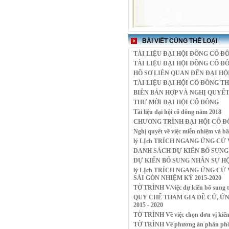
BÀI VIẾT CÙNG THỂ LOẠI
TÀI LIỆU ĐẠI HỘI ĐỒNG CỔ Đ
TÀI LIỆU ĐẠI HỘI ĐỒNG CỔ Đ
HỒ SƠ LIÊN QUAN ĐẾN ĐẠI HỘ
TÀI LIỆU ĐẠI HỘI CỔ ĐÔNG T
BIÊN BẢN HỢP VÀ NGHỊ QUYẾT
THƯ MỜI ĐẠI HỘI CỔ ĐÔNG
Tài liệu đại hội cổ đông năm 2018
CHƯƠNG TRÌNH ĐẠI HỘI CỔ Đ
Nghị quyết về việc miễn nhiệm và b
lý LỊch TRÍCH NGANG ỨNG CỬ V
DANH SÁCH DỰ KIẾN BỔ SUNG 
DỰ KIẾN BỔ SUNG NHÂN SỰ HỘI
lý LỊch TRÍCH NGANG ỨNG CỬ 
SÀI GÒN NHIỆM KỲ 2015-2020
TỜ TRÌNH V/việc dự kiến bổ sung t
QUY CHẾ THAM GIA ĐỀ CỬ, ỨN
2015 - 2020
TỜ TRÌNH Về việc chọn đơn vị kiểm
TỜ TRÌNH Về phương án phân phối l