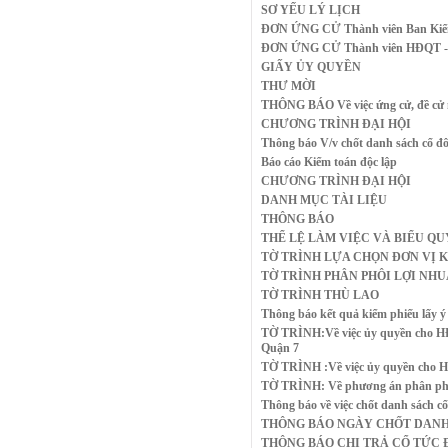
SƠ YẾU LÝ LỊCH
ĐƠN ỨNG CỬ Thành viên Ban Kiểm
ĐƠN ỨNG CỬ Thành viên HĐQT - 
GIẤY ỦY QUYỀN
THƯ MỜI
THÔNG BÁO Về việc ứng cử, đề cử
CHƯƠNG TRÌNH ĐẠI HỘI
Thông báo V/v chốt danh sách cổ đ
Báo cáo Kiểm toán độc lập
CHƯƠNG TRÌNH ĐẠI HỘI
DANH MỤC TÀI LIỆU
THÔNG BÁO
THỂ LỆ LÀM VIỆC VÀ BIỂU Q
TỜ TRÌNH LỰA CHỌN ĐƠN VỊ 
TỜ TRÌNH PHÂN PHÔI LỢI NH
TỜ TRÌNH THÙ LAO
Thông báo kết quả kiểm phiếu lấy ý
TỜ TRÌNH:Về việc ủy quyền cho HĐ
Quận 7
TỜ TRÌNH :Về việc ủy quyền cho HĐ
TỜ TRÌNH: Về phương án phân phối l
Thông báo về việc chốt danh sách cổ
THÔNG BÁO NGÀY CHỐT DANH 
THÔNG BÁO CHI TRẢ CỔ TỨC Đ