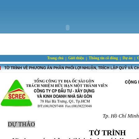
Trang chủ
Giới thiệu
Thông tin cổ đông
Dự án
C
TỜ TRÌNH VỀ PHƯƠNG ÁN PHÂN PHỐI LỢI NHUẬN, TRÍCH LẬP QUỸ VÀ CH
Tp. Hồ Chí Min
DỰ THẢO
TỜ TRÌNH