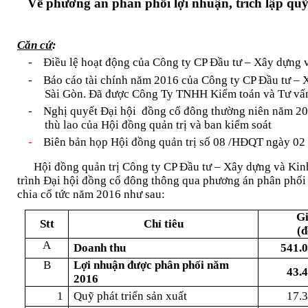
Về phương án phân phối lợi nhuận, trích lập quỹ
Căn cứ
:
-
Điều lệ hoạt động của Công ty CP Đầu tư – Xây dựng 
-
Báo cáo tài chính năm 2016 của Công ty CP Đầu tư –
Sài Gòn. Đã được Công Ty TNHH Kiểm toán và Tư vấn
-
Nghị quyết Đại hội
đồng cổ đông thường niên năm 2
thù lao của Hội đồng quản trị và ban kiểm soát
-
Biên bản họp Hội đồng quản trị số 08 /HĐQT ngày 02
Hội đồng quản trị Công ty CP Đầu tư – Xây dựng và Ki
trình Đại hội đồng cổ đông thông qua phương án phân phối l
chia cổ tức năm 2016 như sau:
Gi
Stt
Chỉ tiêu
(đ
A
Doanh thu
541.0
B
Lợi nhuận được phân phối năm
43.
2016
1
Quỹ phát triển sản xuất
17.