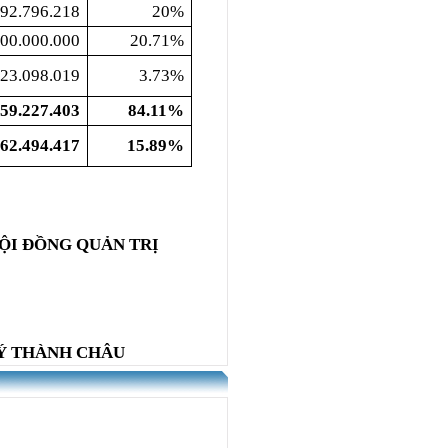
692.796.218
20%
000.000.000
20.71%
623.098.019
3.73%
559.227.403
84.11%
762.494.417
15.89%
ỘI ĐỒNG QUẢN TRỊ
LÝ THÀNH CHÂU