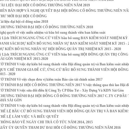
TÀI LIỆU ĐẠI HỘI CỔ ĐÔNG THƯỜNG NIÊN NĂM 2019
BIÊN BẢN HỢP VÀ NGHỊ QUYẾT ĐẠI HỘI ĐỒNG CỔ ĐÔNG THƯỜNG NIÊN NĂ
THƯ MỜI ĐẠI HỘI CỔ ĐÔNG
Tài liệu đại hội cổ đông năm 2018
CHƯƠNG TRÌNH ĐẠI HỘI CỔ ĐÔNG THƯỜNG NIÊN 2018
Nghị quyết về việc miễn nhiệm và bầu bổ sung thành viên ban kiểm soát
lý LỊch TRÍCH NGANG ỨNG CỬ VIÊN bầu bổ sung BAN KIỂM SOÁT NHIỆM KỲ 2
DANH SÁCH DỰ KIẾN BỔ SUNG NHÂN SỰ BAN KIỂM SOÁT NHIỆM KỲ 2015 - 2
DỰ KIẾN BỔ SUNG NHÂN SỰ HỘI ĐỒNG QUẢN TRỊ NHIỆM KỲ 2015 - 2020
lý LỊch TRÍCH NGANG ỨNG CỬ VIÊN bầu bổ sung HỘI ĐỒNG QUẢN TRỊ CÔN
SÀI GÒN NHIỆM KỲ 2015-2020
TỜ TRÌNH V/việc dự kiến bổ sung thành viên Hội đồng quản trị và Ban kiểm soát nhiệ
QUY CHẾ THAM GIA ĐỀ CỬ, ỨNG CỬ BẦU BỔ SUNG THÀNH VIÊN HỘI ĐỒNG Q
2015 - 2020
TỜ TRÌNH Về việc chọn đơn vị kiểm toán Báo cáo tài chính năm 2017
TỜ TRÌNH ĐẠI HỘI CỔ ĐÔNG THƯỜNG NIÊN 2017 V/việc thông qua thù lao Hội đồng q
TỜ TRÌNH V/việc sửa đổi điều lệ Công Ty CP Đầu Tư – Xây Dựng Và KDN Sài Gòn
CHƯƠNG TRÌNH ĐẠI HỘI ĐỒNG CỔ ĐÔNG THƯỜNG NIÊN 2017 C.TY CP ĐẦU
NHÀ SÀI GÒN
TỜ TRÌNH V/việc dự kiến bổ sung thành viên Hội đồng quản trị và Ban kiểm soát nhiệ
THỂ LỆ BẦU CỬ BỔ SUNG THÀNH VIÊN HỘI ĐỒNG QUẢN TRỊ VÀ BAN KIỂM
THỂ LỆ LÀM VIỆC VÀ BIỂU QUYẾT
THÔNG BÁO VỀ NGÀY CHI TRẢ CỔ TỨC NĂM 2014, 2015
GIẤY ỦY QUYỀN THAM DỰ ĐẠI HỘI CỔ ĐÔNG THƯỜNG NIÊN NĂM 2016