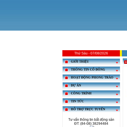
Thứ Sáu - 07/08/2026
GIỚI THIỆU
THÔNG TIN CỔ ĐÔNG
HOẠT ĐỘNG PHONG TRÀO
DỰ ÁN
CÔNG TRÌNH
TIN TỨC
HỖ TRỢ TRỰC TUYẾN
Tư vấn thông tin bất động sản
ĐT: (84-08) 38294484