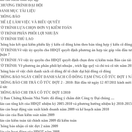
CHƯƠNG TRÌNH ĐẠI HỘI
DANH MỤC TÀI LIỆU
THÔNG BÁO
THỂ LỆ LÀM VIỆC VÀ BIỂU QUYẾT
TỜ TRÌNH LỰA CHỌN ĐƠN VỊ KIỂM TOÁN
TỜ TRÌNH PHÂN PHÔI LỢI NHUẬN
TỜ TRÌNH THÙ LAO
Thông báo kết quả kiểm phiếu lấy ý kiến cổ đông kèm theo bản tổng hợp ý kiến cổ đông
TỜ TRÌNH:Về việc ủy quyền cho HĐQT quyết định phương án hợp tác góp vốn đầu tư
Quận 7
TỜ TRÌNH :Về việc ủy quyền cho HĐQT quyết định chọn đơn vị kiểm toán Báo cáo tài
TỜ TRÌNH: Về phương án phân phối lợi nhuận , trích lập quỹ và chi trả cổ tức năm 20
Thông báo về việc chốt danh sách cổ đông để tổ chức đại hội đồng cổ đông
THÔNG BÁO NGÀY CHỐT DANH SÁCH CỔ ĐÔNG TẠM ỨNG CỔ TỨC ĐỢT 1 NĂ
THÔNG BÁO CHI TRẢ CỔ TỨC ĐỢT 2 - 2010: Bắt đầu từ ngày 12 /07/2011 kính mời cá
ổ tức
THÔNG BÁO CHI TRẢ CỔ TỨC ĐỢT 1/2010
Uỷ Ban Chứng Khoán Nhà Nước đã đồng ý chấm dứt Công ty Đại chúng ....
Báo cao tổng kềt của HĐQT nhiệm kỳ 2005-2010 và phương hướng nhiệm kỳ 2010-2015
Báo cáo hoạt động sản xuất kinh doanh năm 2009 và kế hoạch năm 2010
Báo cáo của Ban kiểm soát năm 2009
Báo cáo kiểm toán tài chính năm 2009 đã kiểm toán
Thông báo nhận cổ tức đợt 2 năm 2009
Báo cáo hoạt động của HĐQT năm 2008