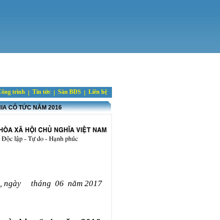
ông trình
Tin tức
Sàn BĐS
Liên hệ
IA CỔ TỨC NĂM 2016
h, ngày
tháng
06
năm 2017