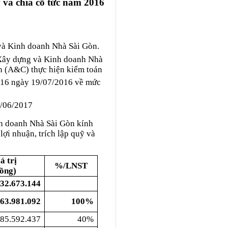
 và chia cổ tức năm 2016
và Kinh doanh Nhà Sài Gòn.
 Xây dựng và Kinh doanh Nhà
 (A&C) thực hiện kiểm toán
016 ngày 19/07/2016 về mức
 /06/2017
nh doanh Nhà Sài Gòn kính
ợi nhuận, trích lập quỹ và
á trị
%/LNST
ồng)
32.673.144
463.981.092
100%
385.592.437
40%