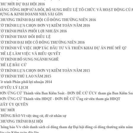
THƯ MỜI DỰ ĐẠI HỘI 2016
BẢNG TỔNG HỢP SỬA ĐỔI, BỔ SUNG ĐIỀU LỆ TỔ CHỨC VÀ HOẠT ĐỘNG CỦA
DỰNG & KINH DOANH NHÀ SÀI GÒN
CHƯƠNG TRÌNH ĐẠI HỘI CỔ ĐÔNG THƯỜNG NIÊN 2016
TỜ TRÌNH LỰA CHỌN ĐƠN VỊ KIỂM TOÁN NĂM 2016
TỜ TRÌNH PHÂN PHỐI LỢI NHUẬN 2016
TỜ TRÌNH THAY ĐỔI ĐIỀU LỆ
TỜ TRÌNH ĐẠI HỘI CỔ ĐÔNG THƯỜNG NIÊN 2016
TỜ TRÌNH VỀ VIỆC HỢP TÁC ĐẦU TƯ VÀ TRIỂN KHAI DỰ ÁN PHÚ MỸ Q7
THỂ LỆ LÀM VIỆC VÀ BIỂU QUYẾT
TỜ TRÌNH BỔ SUNG NGÀNH NGHỀ
THÊ LỆ BẦU CỬ
TỜ TRÌNH LỰA CHỌN ĐƠN VỊ KIỂM TOÁN NĂM 2015
TỜ TRÌNH THÙ LAO NĂM 2015
Tờ trình Phân phối lợi nhuận 2014
SƠ YẾU LÝ LỊCH
ĐƠN ỨNG CỬ Thành viên Ban Kiểm Soát - ĐƠN ĐỀ CỬ ỨCV tham gia Ban Kiểm So
ĐƠN ỨNG CỬ Thành viên HĐQT - ĐƠN ĐỀ CỬ Ứng cử viên tham gia HĐQT
GIẤY ỦY QUYỀN
THƯ MỜI
THÔNG BÁO Về việc ứng cử, đề cử nhân sự
CHƯƠNG TRÌNH ĐẠI HỘI
Thông báo V/v chốt danh sách cổ đông tham dự Đại hội đồng cổ đông thường niên năm
Báo cáo Kiểm toán độc lập