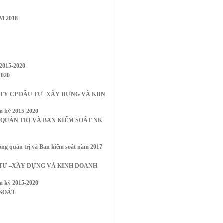
M 2018
015-2020
020
G TY CP ĐẦU TƯ- XÂY DỰNG VÀ KDN
m kỳ 2015-2020
UẢN TRỊ VÀ BAN KIỂM SOÁT NK
uản trị và Ban kiểm soát năm 2017
 TƯ –XÂY DỰNG VÀ KINH DOANH
m kỳ 2015-2020
 SOÁT