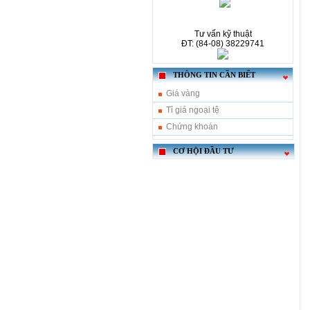
Tư vấn kỹ thuật
ĐT: (84-08) 38229741
THÔNG TIN CẦN BIẾT
Giá vàng
Tỉ giá ngoại tệ
Chứng khoán
CƠ HỘI ĐẦU TƯ