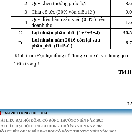
2
Quỹ khen thưởng phúc lợi
8.
3
Chia cổ tức (30% vốn điều lệ )
9.
Quỹ điều hành sản xuất (0.3%) trên
4
1.
doanh thu
C
Lợi nhuận phân phối (1+2+3+4)
36.
Lợi nhuận năm 2016 còn lại sau
D
6.
phân phối (D=B-C)
Kính trình Đại hội đồng cổ đông xem xét và thông qua.
Trân trọng !
TM.H
BÀI VIẾT CÙNG THỂ LOẠI
TÀI LIỆU ĐẠI HỘI ĐỒNG CỔ ĐÔNG THƯỜNG NIÊN NĂM 2025
TÀI LIỆU ĐẠI HỘI ĐỒNG CỔ ĐÔNG THƯỜNG NIÊN NĂM 2023
HỒ SƠ LIÊN QUAN ĐẾN ĐẠI HỘI CỔ ĐÔNG THƯỜNG NIÊN NĂM 2020