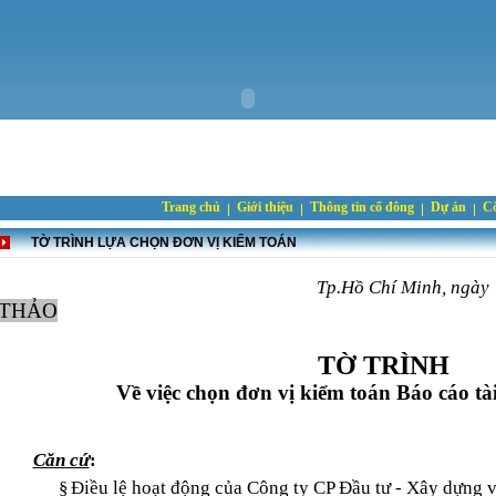
Trang chủ
Giới thiệu
Thông tin cổ đông
Dự án
Cô
TỜ TRÌNH LỰA CHỌN ĐƠN VỊ KIỂM TOÁN
Tp.Hồ Chí Minh, ngày
THẢO
TỜ TRÌNH
Về việc chọn đơn vị kiểm toán Báo cáo t
Căn cứ
:
§
Điều lệ hoạt động của Công ty CP Đầu tư - Xây dựng