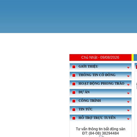
Chủ Nhật - 09/08/2026
GIỚI THIỆU
THÔNG TIN CỔ ĐÔNG
HOẠT ĐỘNG PHONG TRÀO
DỰ ÁN
CÔNG TRÌNH
TIN TỨC
HỖ TRỢ TRỰC TUYẾN
Tư vấn thông tin bất động sản
ĐT: (84-08) 38294484