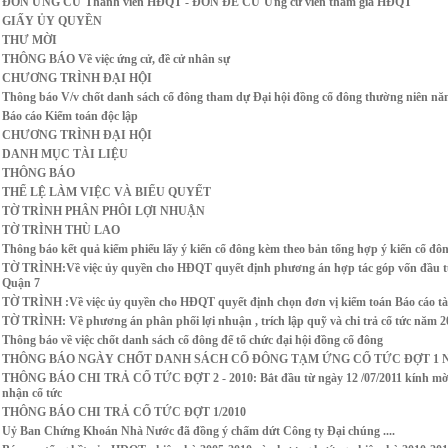
ĐƠN ỨNG CỬ Thành viên HĐQT - ĐƠN ĐỀ CỬ Ứng cử viên tham gia HĐQT
GIẤY ỦY QUYỀN
THƯ MỜI
THÔNG BÁO Về việc ứng cử, đề cử nhân sự
CHƯƠNG TRÌNH ĐẠI HỘI
Thông báo V/v chốt danh sách cổ đông tham dự Đại hội đồng cổ đông thường niên nă
Báo cáo Kiểm toán độc lập
CHƯƠNG TRÌNH ĐẠI HỘI
DANH MỤC TÀI LIỆU
THÔNG BÁO
THỂ LỆ LÀM VIỆC VÀ BIỂU QUYẾT
TỜ TRÌNH PHÂN PHÔI LỢI NHUẬN
TỜ TRÌNH THÙ LAO
Thông báo kết quả kiểm phiếu lấy ý kiến cổ đông kèm theo bản tổng hợp ý kiến cổ đô
TỜ TRÌNH:Về việc ủy quyền cho HĐQT quyết định phương án hợp tác góp vốn đầu t
Quận 7
TỜ TRÌNH :Về việc ủy quyền cho HĐQT quyết định chọn đơn vị kiểm toán Báo cáo tà
TỜ TRÌNH: Về phương án phân phối lợi nhuận , trích lập quỹ và chi trả cổ tức năm 2
Thông báo về việc chốt danh sách cổ đông để tổ chức đại hội đồng cổ đông
THÔNG BÁO NGÀY CHỐT DANH SÁCH CỔ ĐÔNG TẠM ỨNG CỔ TỨC ĐỢT 1 N
THÔNG BÁO CHI TRẢ CỔ TỨC ĐỢT 2 - 2010: Bắt đầu từ ngày 12 /07/2011 kính mời c
nhận cổ tức
THÔNG BÁO CHI TRẢ CỔ TỨC ĐỢT 1/2010
Uỷ Ban Chứng Khoán Nhà Nước đã đồng ý chấm dứt Công ty Đại chúng ....