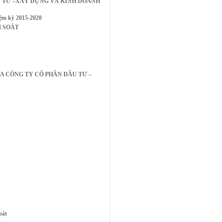
U TƯ –XÂY DỰNG VÀ KINH DOANH
iệm kỳ 2015-2020
M SOÁT
A CÔNG TY CỔ PHẦN ĐẦU TƯ –
oát