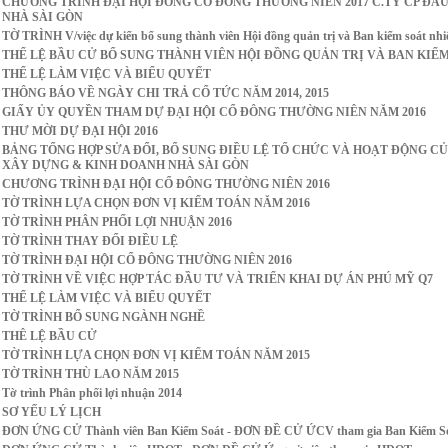
CHƯƠNG TRÌNH ĐẠI HỘI ĐỒNG CỔ ĐÔNG THƯỜNG NIÊN 2017 C.TY CP ĐẦ
NHÀ SÀI GÒN
TỜ TRÌNH V/việc dự kiến bổ sung thành viên Hội đồng quản trị và Ban kiểm soát nh
THỂ LỆ BẦU CỬ BỔ SUNG THÀNH VIÊN HỘI ĐỒNG QUẢN TRỊ VÀ BAN KIỂ
THỂ LỆ LÀM VIỆC VÀ BIỂU QUYẾT
THÔNG BÁO VỀ NGÀY CHI TRẢ CỔ TỨC NĂM 2014, 2015
GIẤY ỦY QUYỀN THAM DỰ ĐẠI HỘI CỔ ĐÔNG THƯỜNG NIÊN NĂM 2016
THƯ MỜI DỰ ĐẠI HỘI 2016
BẢNG TỔNG HỢP SỬA ĐỔI, BỔ SUNG ĐIỀU LỆ TỔ CHỨC VÀ HOẠT ĐỘNG CỦ
XÂY DỰNG & KINH DOANH NHÀ SÀI GÒN
CHƯƠNG TRÌNH ĐẠI HỘI CỔ ĐÔNG THƯỜNG NIÊN 2016
TỜ TRÌNH LỰA CHỌN ĐƠN VỊ KIỂM TOÁN NĂM 2016
TỜ TRÌNH PHÂN PHỐI LỢI NHUẬN 2016
TỜ TRÌNH THAY ĐỔI ĐIỀU LỆ
TỜ TRÌNH ĐẠI HỘI CỔ ĐÔNG THƯỜNG NIÊN 2016
TỜ TRÌNH VỀ VIỆC HỢP TÁC ĐẦU TƯ VÀ TRIỂN KHAI DỰ ÁN PHÚ MỸ Q7
THỂ LỆ LÀM VIỆC VÀ BIỂU QUYẾT
TỜ TRÌNH BỔ SUNG NGÀNH NGHỀ
THÊ LỆ BẦU CỬ
TỜ TRÌNH LỰA CHỌN ĐƠN VỊ KIỂM TOÁN NĂM 2015
TỜ TRÌNH THÙ LAO NĂM 2015
Tờ trình Phân phối lợi nhuận 2014
SƠ YẾU LÝ LỊCH
ĐƠN ỨNG CỬ Thành viên Ban Kiểm Soát - ĐƠN ĐỀ CỬ ỨCV tham gia Ban Kiểm S