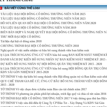
BÀI VIẾT CÙNG THỂ LOẠI
TÀI LIỆU ĐẠI HỘI ĐỒNG CỔ ĐÔNG THƯỜNG NIÊN NĂM 2025
TÀI LIỆU ĐẠI HỘI ĐỒNG CỔ ĐÔNG THƯỜNG NIÊN NĂM 2023
HỒ SƠ LIÊN QUAN ĐẾN ĐẠI HỘI CỔ ĐÔNG THƯỜNG NIÊN NĂM 2020
TÀI LIỆU ĐẠI HỘI CỔ ĐÔNG THƯỜNG NIÊN NĂM 2019
BIÊN BẢN HỢP VÀ NGHỊ QUYẾT ĐẠI HỘI ĐỒNG CỔ ĐÔNG THƯỜNG NIÊN NĂ
THƯ MỜI ĐẠI HỘI CỔ ĐÔNG
Tài liệu đại hội cổ đông năm 2018
CHƯƠNG TRÌNH ĐẠI HỘI CỔ ĐÔNG THƯỜNG NIÊN 2018
Nghị quyết về việc miễn nhiệm và bầu bổ sung thành viên ban kiểm soát
lý LỊch TRÍCH NGANG ỨNG CỬ VIÊN bầu bổ sung BAN KIỂM SOÁT NHIỆM KỲ 
DANH SÁCH DỰ KIẾN BỔ SUNG NHÂN SỰ BAN KIỂM SOÁT NHIỆM KỲ 2015 - 
DỰ KIẾN BỔ SUNG NHÂN SỰ HỘI ĐỒNG QUẢN TRỊ NHIỆM KỲ 2015 - 2020
lý LỊch TRÍCH NGANG ỨNG CỬ VIÊN bầu bổ sung HỘI ĐỒNG QUẢN TRỊ CÔ
KDN SÀI GÒN NHIỆM KỲ 2015-2020
TỜ TRÌNH V/việc dự kiến bổ sung thành viên Hội đồng quản trị và Ban kiểm soát nh
QUY CHẾ THAM GIA ĐỀ CỬ, ỨNG CỬ BẦU BỔ SUNG THÀNH VIÊN HỘI ĐỒNG 
2015 - 2020
TỜ TRÌNH Về việc chọn đơn vị kiểm toán Báo cáo tài chính năm 2017
TỜ TRÌNH Về phương án phân phối lợi nhuận, trích lập quỹ và chia cổ tức năm 2016
TỜ TRÌNH ĐẠI HỘI CỔ ĐÔNG THƯỜNG NIÊN 2017 V/việc thông qua thù lao Hội đồng 
TỜ TRÌNH V/việc sửa đổi điều lệ Công Ty CP Đầu Tư – Xây Dựng Và KDN Sài Gòn