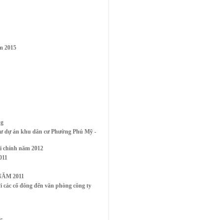
m 2015
ng
ư dự án khu dân cư Phường Phú Mỹ -
i chính năm 2012
011
ĂM 2011
ác cổ đông đến văn phòng công ty