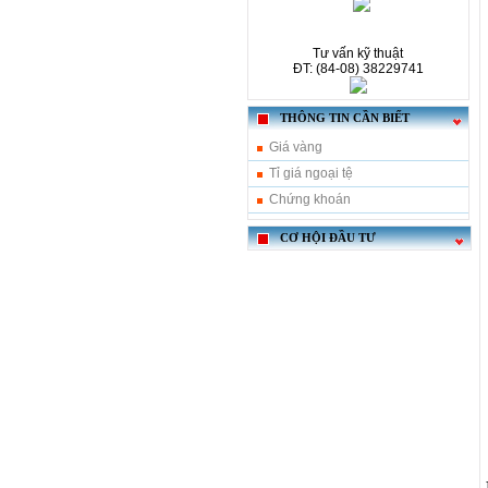
Tư vấn kỹ thuật
ĐT: (84-08) 38229741
THÔNG TIN CẦN BIẾT
Giá vàng
Tỉ giá ngoại tệ
Chứng khoán
CƠ HỘI ĐẦU TƯ