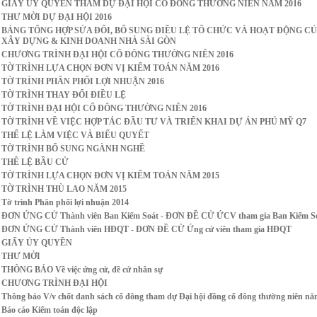
GIẤY ỦY QUYỀN THAM DỰ ĐẠI HỘI CỔ ĐÔNG THƯỜNG NIÊN NĂM 2016
THƯ MỜI DỰ ĐẠI HỘI 2016
BẢNG TỔNG HỢP SỬA ĐỔI, BỔ SUNG ĐIỀU LỆ TỔ CHỨC VÀ HOẠT ĐỘNG CỦ
XÂY DỰNG & KINH DOANH NHÀ SÀI GÒN
CHƯƠNG TRÌNH ĐẠI HỘI CỔ ĐÔNG THƯỜNG NIÊN 2016
TỜ TRÌNH LỰA CHỌN ĐƠN VỊ KIỂM TOÁN NĂM 2016
TỜ TRÌNH PHÂN PHỐI LỢI NHUẬN 2016
TỜ TRÌNH THAY ĐỔI ĐIỀU LỆ
TỜ TRÌNH ĐẠI HỘI CỔ ĐÔNG THƯỜNG NIÊN 2016
TỜ TRÌNH VỀ VIỆC HỢP TÁC ĐẦU TƯ VÀ TRIỂN KHAI DỰ ÁN PHÚ MỸ Q7
THỂ LỆ LÀM VIỆC VÀ BIỂU QUYẾT
TỜ TRÌNH BỔ SUNG NGÀNH NGHỀ
THÊ LỆ BẦU CỬ
TỜ TRÌNH LỰA CHỌN ĐƠN VỊ KIỂM TOÁN NĂM 2015
TỜ TRÌNH THÙ LAO NĂM 2015
Tờ trình Phân phối lợi nhuận 2014
ĐƠN ỨNG CỬ Thành viên Ban Kiểm Soát - ĐƠN ĐỀ CỬ ỨCV tham gia Ban Kiểm S
ĐƠN ỨNG CỬ Thành viên HĐQT - ĐƠN ĐỀ CỬ Ứng cử viên tham gia HĐQT
GIẤY ỦY QUYỀN
THƯ MỜI
THÔNG BÁO Về việc ứng cử, đề cử nhân sự
CHƯƠNG TRÌNH ĐẠI HỘI
Thông báo V/v chốt danh sách cổ đông tham dự Đại hội đồng cổ đông thường niên nă
Báo cáo Kiểm toán độc lập