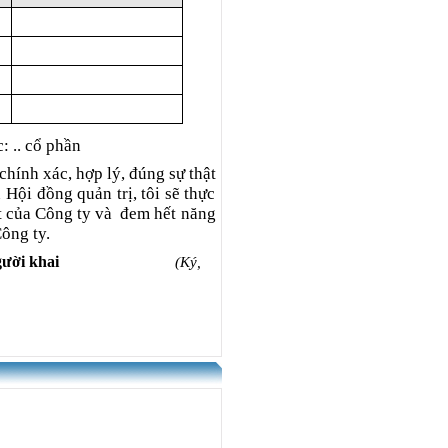
c:
..
cổ phần
chính xác, hợp lý, đúng sự thật
Hội đồng quản trị, tôi sẽ thực
t của Công ty và
đem hết năng
ông ty.
ười khai
(Ký,