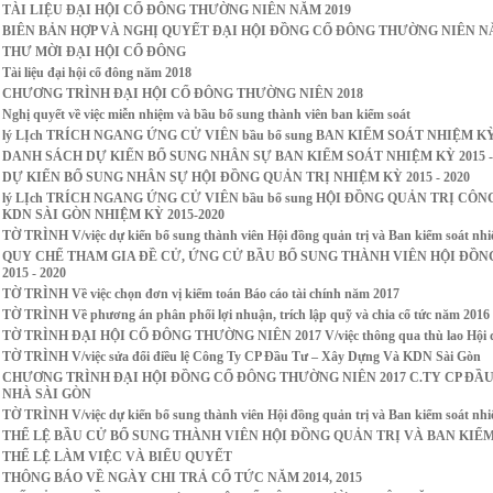
TÀI LIỆU ĐẠI HỘI CỔ ĐÔNG THƯỜNG NIÊN NĂM 2019
BIÊN BẢN HỢP VÀ NGHỊ QUYẾT ĐẠI HỘI ĐỒNG CỔ ĐÔNG THƯỜNG NIÊN NĂ
THƯ MỜI ĐẠI HỘI CỔ ĐÔNG
Tài liệu đại hội cổ đông năm 2018
CHƯƠNG TRÌNH ĐẠI HỘI CỔ ĐÔNG THƯỜNG NIÊN 2018
Nghị quyết về việc miễn nhiệm và bầu bổ sung thành viên ban kiểm soát
lý LỊch TRÍCH NGANG ỨNG CỬ VIÊN bầu bổ sung BAN KIỂM SOÁT NHIỆM KỲ 
DANH SÁCH DỰ KIẾN BỔ SUNG NHÂN SỰ BAN KIỂM SOÁT NHIỆM KỲ 2015 - 
DỰ KIẾN BỔ SUNG NHÂN SỰ HỘI ĐỒNG QUẢN TRỊ NHIỆM KỲ 2015 - 2020
lý LỊch TRÍCH NGANG ỨNG CỬ VIÊN bầu bổ sung HỘI ĐỒNG QUẢN TRỊ CÔ
KDN SÀI GÒN NHIỆM KỲ 2015-2020
TỜ TRÌNH V/việc dự kiến bổ sung thành viên Hội đồng quản trị và Ban kiểm soát nh
QUY CHẾ THAM GIA ĐỀ CỬ, ỨNG CỬ BẦU BỔ SUNG THÀNH VIÊN HỘI ĐỒNG 
2015 - 2020
TỜ TRÌNH Về việc chọn đơn vị kiểm toán Báo cáo tài chính năm 2017
TỜ TRÌNH Về phương án phân phối lợi nhuận, trích lập quỹ và chia cổ tức năm 2016
TỜ TRÌNH ĐẠI HỘI CỔ ĐÔNG THƯỜNG NIÊN 2017 V/việc thông qua thù lao Hội đồng 
TỜ TRÌNH V/việc sửa đổi điều lệ Công Ty CP Đầu Tư – Xây Dựng Và KDN Sài Gòn
CHƯƠNG TRÌNH ĐẠI HỘI ĐỒNG CỔ ĐÔNG THƯỜNG NIÊN 2017 C.TY CP ĐẦ
NHÀ SÀI GÒN
TỜ TRÌNH V/việc dự kiến bổ sung thành viên Hội đồng quản trị và Ban kiểm soát nh
THỂ LỆ BẦU CỬ BỔ SUNG THÀNH VIÊN HỘI ĐỒNG QUẢN TRỊ VÀ BAN KIỂ
THỂ LỆ LÀM VIỆC VÀ BIỂU QUYẾT
THÔNG BÁO VỀ NGÀY CHI TRẢ CỔ TỨC NĂM 2014, 2015