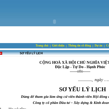
Trang chủ
Giới thiệu
Thông tin cổ đông
Dự án
Cô
SƠ YẾU LÝ LỊCH
CỘNG HOÀ XÃ HỘI CHỦ NGHĨA VIỆ
Độc Lập - Tự Do - Hạnh Phúc
------o0o------
..............
,
ngày …
.
SƠ YẾU LÝ LỊCH
D
ùng để tham gia làm ứng cử viên thành viên Hội đồng 
Công ty cổ phần Đầu tư – Xây dựng & Kinh doa