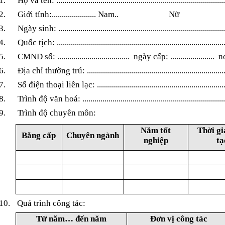
1.
Họ và tên:
....................................................................................
2.
Giới
tính:
......................
Nam
..
Nữ
3.
Ngày sinh:
...................................................................................
4.
Quốc tịch:
...................................................................................
5.
CMND số:
....................................
ngày cấp:
......................
n
6.
Địa chỉ thường trú:
....................................................................
7.
Số điện thoại liên lạc:
...............................................................
8.
Trình độ văn hoá:
.......................................................................
9.
Trình độ chuyên môn:
Năm tốt
Thời gi
Bằng cấp
Chuyên ngành
nghiệp
tạ
10.
Quá trình công tác:
Từ năm… đến năm
Đơn vị công tác