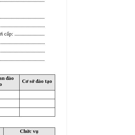
.....................................
.....................................
......................................
ơi cấp:
.........................
......................................
......................................
.....................................
an đào
Cơ sở đào tạo
o
Chức vụ