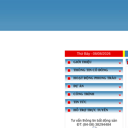
Thứ Bảy - 08/08/2026
GIỚI THIỆU
THÔNG TIN CỔ ĐÔNG
HOẠT ĐỘNG PHONG TRÀO
DỰ ÁN
CÔNG TRÌNH
TIN TỨC
HỖ TRỢ TRỰC TUYẾN
Tư vấn thông tin bất động sản
ĐT: (84-08) 38294484