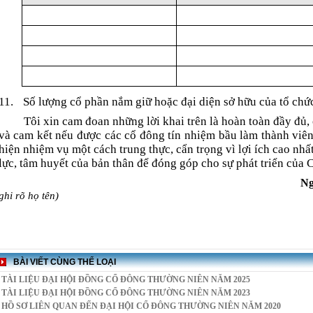
11.
Số lượng cổ phần nắm giữ hoặc đại diện sở hữu của tổ chứ
Tôi xin cam đoan những lời khai trên là hoàn toàn đầy đủ, 
và cam kết nếu được các cổ đông tín nhiệm bầu làm thành viên 
hiện nhiệm vụ một cách trung thực, cẩn trọng vì lợi ích cao nhấ
lực, tâm huyết của bản thân để đóng góp cho sự phát triển của C
Ng
ghi rõ họ tên)
BÀI VIẾT CÙNG THỂ LOẠI
TÀI LIỆU ĐẠI HỘI ĐỒNG CỔ ĐÔNG THƯỜNG NIÊN NĂM 2025
TÀI LIỆU ĐẠI HỘI ĐỒNG CỔ ĐÔNG THƯỜNG NIÊN NĂM 2023
HỒ SƠ LIÊN QUAN ĐẾN ĐẠI HỘI CỔ ĐÔNG THƯỜNG NIÊN NĂM 2020