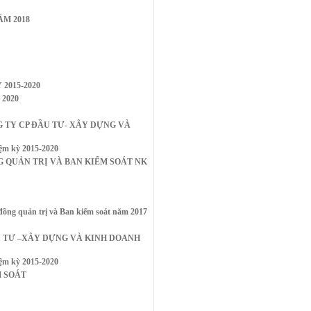
M 2018
2015-2020
2020
NG TY CP ĐẦU TƯ- XÂY DỰNG VÀ
iệm kỳ 2015-2020
QUẢN TRỊ VÀ BAN KIỂM SOÁT NK
quản trị và Ban kiểm soát năm 2017
U TƯ –XÂY DỰNG VÀ KINH DOANH
iệm kỳ 2015-2020
M SOÁT