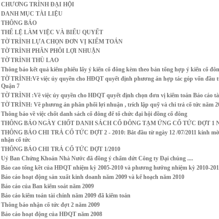
CHƯƠNG TRÌNH ĐẠI HỘI
DANH MỤC TÀI LIỆU
THÔNG BÁO
THỂ LỆ LÀM VIỆC VÀ BIỂU QUYẾT
TỜ TRÌNH LỰA CHỌN ĐƠN VỊ KIỂM TOÁN
TỜ TRÌNH PHÂN PHÔI LỢI NHUẬN
TỜ TRÌNH THÙ LAO
Thông báo kết quả kiểm phiếu lấy ý kiến cổ đông kèm theo bản tổng hợp ý kiến cổ đô
TỜ TRÌNH:Về việc ủy quyền cho HĐQT quyết định phương án hợp tác góp vốn đầu t
Quận 7
TỜ TRÌNH :Về việc ủy quyền cho HĐQT quyết định chọn đơn vị kiểm toán Báo cáo tà
TỜ TRÌNH: Về phương án phân phối lợi nhuận , trích lập quỹ và chi trả cổ tức năm 2
Thông báo về việc chốt danh sách cổ đông để tổ chức đại hội đồng cổ đông
THÔNG BÁO NGÀY CHỐT DANH SÁCH CỔ ĐÔNG TẠM ỨNG CỔ TỨC ĐỢT 1 N
THÔNG BÁO CHI TRẢ CỔ TỨC ĐỢT 2 - 2010: Bắt đầu từ ngày 12 /07/2011 kính mời c
nhận cổ tức
THÔNG BÁO CHI TRẢ CỔ TỨC ĐỢT 1/2010
Uỷ Ban Chứng Khoán Nhà Nước đã đồng ý chấm dứt Công ty Đại chúng ....
Báo cao tổng kềt của HĐQT nhiệm kỳ 2005-2010 và phương hướng nhiệm kỳ 2010-201
Báo cáo hoạt động sản xuất kinh doanh năm 2009 và kế hoạch năm 2010
Báo cáo của Ban kiểm soát năm 2009
Báo cáo kiểm toán tài chính năm 2009 đã kiểm toán
Thông báo nhận cổ tức đợt 2 năm 2009
Báo cáo hoạt động của HĐQT năm 2008