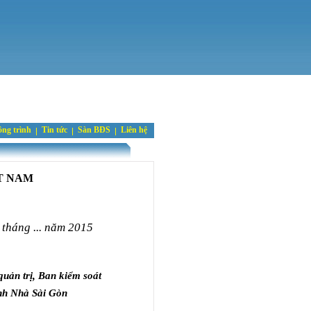
ng trình
Tin tức
Sàn BĐS
Liên hệ
T
NAM
tháng ... năm 2015
quản trị, Ban kiểm soát
nh Nhà Sài Gòn