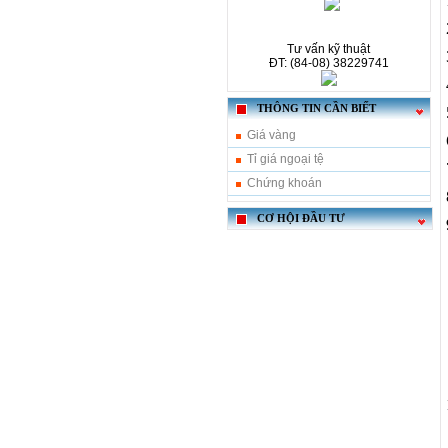
Tư vấn kỹ thuật
ĐT: (84-08) 38229741
THÔNG TIN CẦN BIẾT
Giá vàng
Tỉ giá ngoại tệ
Chứng khoán
CƠ HỘI ĐẦU TƯ