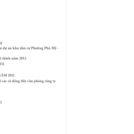
ng
ư dự án khu dân cư Phường Phú Mỹ -
i chính năm 2012
011
ĂM 2011
ác cổ đông đến văn phòng công ty
5