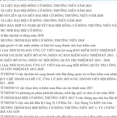
TÀI LIỆU ĐẠI HỘI ĐỒNG CỔ ĐÔNG THƯỜNG NIÊN NĂM 2025
TÀI LIỆU ĐẠI HỘI ĐỒNG CỔ ĐÔNG THƯỜNG NIÊN NĂM 2023
HỒ SƠ LIÊN QUAN ĐẾN ĐẠI HỘI CỔ ĐÔNG THƯỜNG NIÊN NĂM 2020
TÀI LIỆU ĐẠI HỘI CỔ ĐÔNG THƯỜNG NIÊN NĂM 2019
BIÊN BẢN HỢP VÀ NGHỊ QUYẾT ĐẠI HỘI ĐỒNG CỔ ĐÔNG THƯỜNG NIÊN NĂ
THƯ MỜI ĐẠI HỘI CỔ ĐÔNG
Tài liệu đại hội cổ đông năm 2018
CHƯƠNG TRÌNH ĐẠI HỘI CỔ ĐÔNG THƯỜNG NIÊN 2018
Nghị quyết về việc miễn nhiệm và bầu bổ sung thành viên ban kiểm soát
lý LỊch TRÍCH NGANG ỨNG CỬ VIÊN bầu bổ sung BAN KIỂM SOÁT NHIỆM KỲ 2
DANH SÁCH DỰ KIẾN BỔ SUNG NHÂN SỰ BAN KIỂM SOÁT NHIỆM KỲ 2015 - 2
DỰ KIẾN BỔ SUNG NHÂN SỰ HỘI ĐỒNG QUẢN TRỊ NHIỆM KỲ 2015 - 2020
lý LỊch TRÍCH NGANG ỨNG CỬ VIÊN bầu bổ sung HỘI ĐỒNG QUẢN TRỊ CÔN
SÀI GÒN NHIỆM KỲ 2015-2020
TỜ TRÌNH V/việc dự kiến bổ sung thành viên Hội đồng quản trị và Ban kiểm soát nhiệ
QUY CHẾ THAM GIA ĐỀ CỬ, ỨNG CỬ BẦU BỔ SUNG THÀNH VIÊN HỘI ĐỒNG Q
2015 - 2020
TỜ TRÌNH Về việc chọn đơn vị kiểm toán Báo cáo tài chính năm 2017
TỜ TRÌNH Về phương án phân phối lợi nhuận, trích lập quỹ và chia cổ tức năm 2016
TỜ TRÌNH ĐẠI HỘI CỔ ĐÔNG THƯỜNG NIÊN 2017 V/việc thông qua thù lao Hội đồng q
TỜ TRÌNH V/việc sửa đổi điều lệ Công Ty CP Đầu Tư – Xây Dựng Và KDN Sài Gòn
CHƯƠNG TRÌNH ĐẠI HỘI ĐỒNG CỔ ĐÔNG THƯỜNG NIÊN 2017 C.TY CP ĐẦU
NHÀ SÀI GÒN
TỜ TRÌNH V/việc dự kiến bổ sung thành viên Hội đồng quản trị và Ban kiểm soát nhiệ