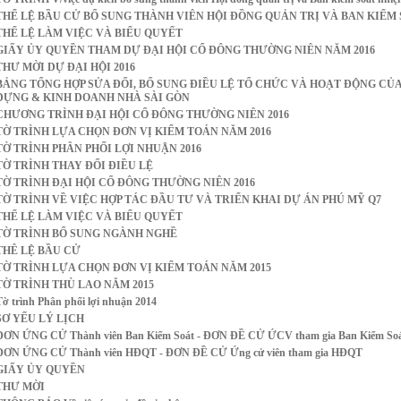
THỂ LỆ BẦU CỬ BỔ SUNG THÀNH VIÊN HỘI ĐỒNG QUẢN TRỊ VÀ BAN KIỂM
THỂ LỆ LÀM VIỆC VÀ BIỂU QUYẾT
GIẤY ỦY QUYỀN THAM DỰ ĐẠI HỘI CỔ ĐÔNG THƯỜNG NIÊN NĂM 2016
THƯ MỜI DỰ ĐẠI HỘI 2016
BẢNG TỔNG HỢP SỬA ĐỔI, BỔ SUNG ĐIỀU LỆ TỔ CHỨC VÀ HOẠT ĐỘNG CỦA
DỰNG & KINH DOANH NHÀ SÀI GÒN
CHƯƠNG TRÌNH ĐẠI HỘI CỔ ĐÔNG THƯỜNG NIÊN 2016
TỜ TRÌNH LỰA CHỌN ĐƠN VỊ KIỂM TOÁN NĂM 2016
TỜ TRÌNH PHÂN PHỐI LỢI NHUẬN 2016
TỜ TRÌNH THAY ĐỔI ĐIỀU LỆ
TỜ TRÌNH ĐẠI HỘI CỔ ĐÔNG THƯỜNG NIÊN 2016
TỜ TRÌNH VỀ VIỆC HỢP TÁC ĐẦU TƯ VÀ TRIỂN KHAI DỰ ÁN PHÚ MỸ Q7
THỂ LỆ LÀM VIỆC VÀ BIỂU QUYẾT
TỜ TRÌNH BỔ SUNG NGÀNH NGHỀ
THÊ LỆ BẦU CỬ
TỜ TRÌNH LỰA CHỌN ĐƠN VỊ KIỂM TOÁN NĂM 2015
TỜ TRÌNH THÙ LAO NĂM 2015
Tờ trình Phân phối lợi nhuận 2014
SƠ YẾU LÝ LỊCH
ĐƠN ỨNG CỬ Thành viên Ban Kiểm Soát - ĐƠN ĐỀ CỬ ỨCV tham gia Ban Kiểm So
ĐƠN ỨNG CỬ Thành viên HĐQT - ĐƠN ĐỀ CỬ Ứng cử viên tham gia HĐQT
GIẤY ỦY QUYỀN
THƯ MỜI