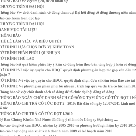
THÔNG BÁO Về việc ứng cử, đề cử nhân sự
CHƯƠNG TRÌNH ĐẠI HỘI
Thông báo V/v chốt danh sách cổ đông tham dự Đại hội đồng cổ đông thường niên năm
Báo cáo Kiểm toán độc lập
CHƯƠNG TRÌNH ĐẠI HỘI
DANH MỤC TÀI LIỆU
THÔNG BÁO
THỂ LỆ LÀM VIỆC VÀ BIỂU QUYẾT
TỜ TRÌNH LỰA CHỌN ĐƠN VỊ KIỂM TOÁN
TỜ TRÌNH PHÂN PHÔI LỢI NHUẬN
TỜ TRÌNH THÙ LAO
Thông báo kết quả kiểm phiếu lấy ý kiến cổ đông kèm theo bản tổng hợp ý kiến cổ đông
TỜ TRÌNH:Về việc ủy quyền cho HĐQT quyết định phương án hợp tác góp vốn đầu tư
Quận 7
TỜ TRÌNH :Về việc ủy quyền cho HĐQT quyết định chọn đơn vị kiểm toán Báo cáo tài
TỜ TRÌNH: Về phương án phân phối lợi nhuận , trích lập quỹ và chi trả cổ tức năm 20
Thông báo về việc chốt danh sách cổ đông để tổ chức đại hội đồng cổ đông
THÔNG BÁO NGÀY CHỐT DANH SÁCH CỔ ĐÔNG TẠM ỨNG CỔ TỨC ĐỢT 1 NĂ
THÔNG BÁO CHI TRẢ CỔ TỨC ĐỢT 2 - 2010: Bắt đầu từ ngày 12 /07/2011 kính mời cá
ổ tức
THÔNG BÁO CHI TRẢ CỔ TỨC ĐỢT 1/2010
Uỷ Ban Chứng Khoán Nhà Nước đã đồng ý chấm dứt Công ty Đại chúng ....
Báo cao tổng kềt của HĐQT nhiệm kỳ 2005-2010 và phương hướng nhiệm kỳ 2010-2015
Báo cáo hoạt động sản xuất kinh doanh năm 2009 và kế hoạch năm 2010