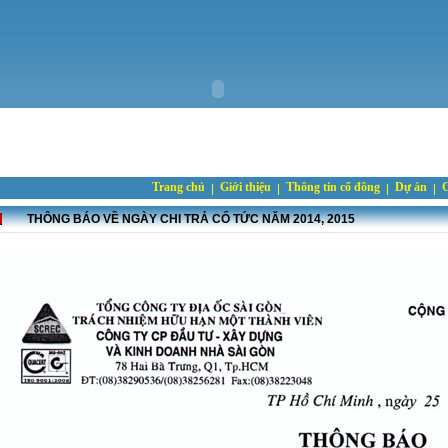
Trang chủ
Giới thiệu
Thông tin cổ đông
Dự án
C
THÔNG BÁO VỀ NGÀY CHI TRẢ CỔ TỨC NĂM 2014, 2015