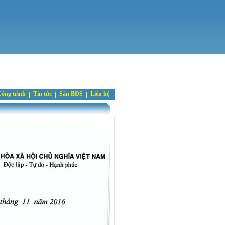
ông trình
Tin tức
Sàn BĐS
Liên hệ