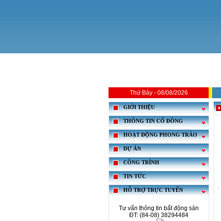
Thứ Bảy - 08/08/2026
GIỚI THIỆU
THÔNG TIN CỔ ĐÔNG
HOẠT ĐỘNG PHONG TRÀO
DỰ ÁN
CÔNG TRÌNH
TIN TỨC
HỖ TRỢ TRỰC TUYẾN
Tư vấn thông tin bất động sản
ĐT: (84-08) 38294484