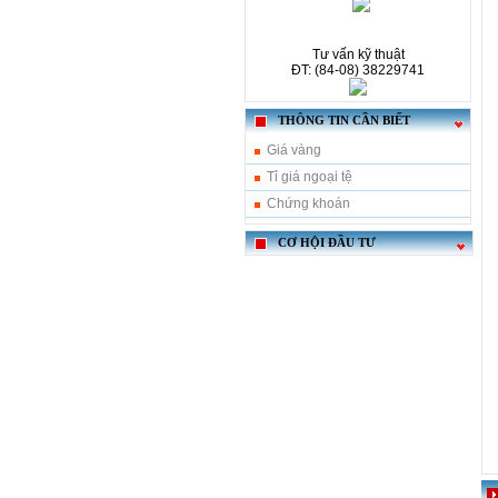
Tư vấn kỹ thuật
ĐT: (84-08) 38229741
THÔNG TIN CẦN BIẾT
Giá vàng
Tỉ giá ngoại tệ
Chứng khoán
CƠ HỘI ĐẦU TƯ