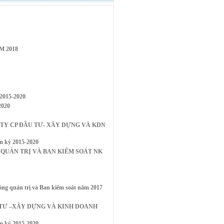
M 2018
015-2020
020
G TY CP ĐẦU TƯ- XÂY DỰNG VÀ KDN
m kỳ 2015-2020
UẢN TRỊ VÀ BAN KIỂM SOÁT NK
uản trị và Ban kiểm soát năm 2017
 TƯ –XÂY DỰNG VÀ KINH DOANH
m kỳ 2015-2020